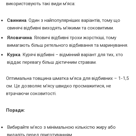
використовують такі види м’яса:
Свинина
. Один з найпопулярніших варіантів, тому що
свинячі відбивні виходять м’якими та соковитими.
Яловичина
. Яловичі відбивні трохи жорсткіші, тому
вимагають більш ретельного відбивання та маринування.
Курка
. Курячі відбивні – відмінний варіант для тих, хто
віддає перевагу більш дієтичним стравам.
Оптимальна товщина шматка м’яса для відбивних – 1-1,5
см. Це дозволяє м’ясу швидко просмажитися, не
втрачаючи соковитості.
Поради:
Вибирайте м’ясо з мінімальною кількістю жиру або
видаліть перед приготуванням.