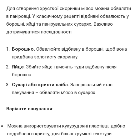
Для створення хрусткої скоринки м’ясо можна обваляти
в паніровці. У класичному рецепті відбивні обвалюють у
борошні, яйці та панірувальних сухарях. Важливо
дотримуватися послідовності:
Борошно.
Обвалюйте відбивну в борошні, щоб вона
придбала золотисту скоринку.
Яйце
. Збийте яйце і вмочіть туди відбивну після
борошна.
Сухарі або крихти хліба.
Завершальний етап
панування – обваляти м’ясо в сухарях.
Варіанти панування:
Можна використовувати кукурудзяні пластівці, дрібно
подрібнені в крихту, для більш хрумкої текстури.