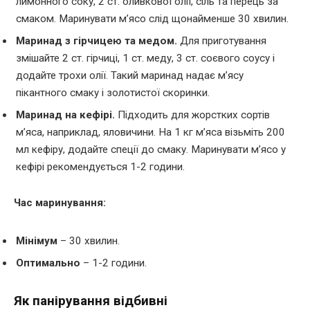
лимонного соку, 2 ст. оливкової олії, сіль та перець за
смаком. Маринувати м’ясо слід щонайменше 30 хвилин.
Маринад з гірчицею та медом.
Для приготування
змішайте 2 ст. гірчиці, 1 ст. меду, 3 ст. соєвого соусу і
додайте трохи олії. Такий маринад надає м’ясу
пікантного смаку і золотистої скоринки.
Маринад на кефірі.
Підходить для жорстких сортів
м’яса, наприклад, яловичини. На 1 кг м’яса візьміть 200
мл кефіру, додайте спеції до смаку. Маринувати м’ясо у
кефірі рекомендується 1-2 години.
Час маринування:
Мінімум
– 30 хвилин.
Оптимально
– 1-2 години.
Як панірування відбивні