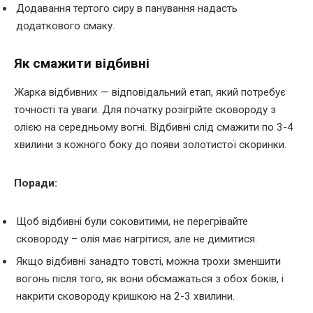
Додавання тертого сиру в панування надасть
додаткового смаку.
Як смажити відбивні
Жарка відбивних — відповідальний етап, який потребує
точності та уваги. Для початку розігрійте сковороду з
олією на середньому вогні. Відбивні слід смажити по 3-4
хвилини з кожного боку до появи золотистої скоринки.
Поради:
Щоб відбивні були соковитими, не перегрівайте
сковороду – олія має нагрітися, але не димитися.
Якщо відбивні занадто товсті, можна трохи зменшити
вогонь після того, як вони обсмажаться з обох боків, і
накрити сковороду кришкою на 2-3 хвилини.