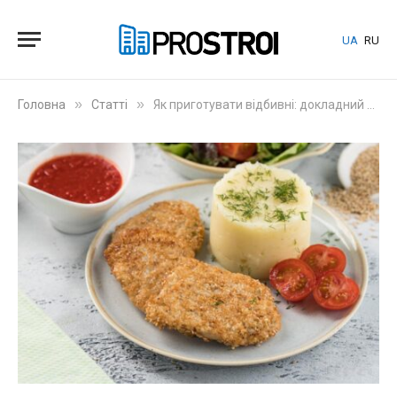
UA
RU
»
»
Головна
Статті
Як приготувати відбивні: докладний посібник