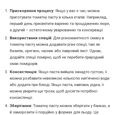
Прискорення процесу:
Якщо у вас є час, можна
приготувати томатну пасту в кілька етапів. Наприклад,
перший день присвятити варінню та процідженню пюре,
а другий – остаточному уварюванню та консервації.
Використання спецій
: Для різноманітності смаку в
томатну пасту можна додавати різні спеції, такі як
базилік, орегано, часник або лавровий лист. Однак,
додайте спеції помірно, щоб не перебити природний
смак помідорів.
Консистенція:
Якщо паста вийшла занадто густою, її
можна розбавити невеликою кількістю кип’яченої води
або додати при блюді. Якщо паста, навпаки, рідка, її
можна уварити ще трохи, щоб досягти потрібної
консистенції.
Зберігання:
Томатну пасту можна зберігати у банках, а
й заморозити її порційно у формах для льоду. Це