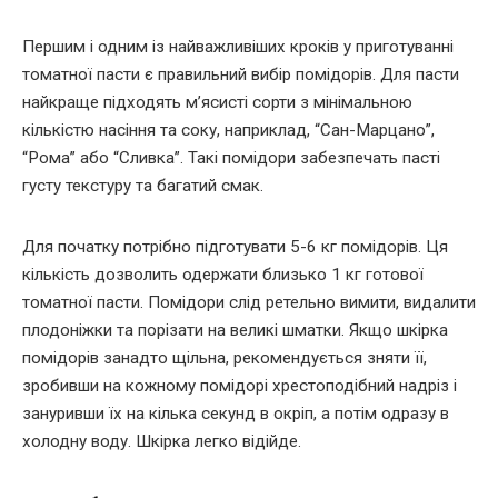
Першим і одним із найважливіших кроків у приготуванні
томатної пасти є правильний вибір помідорів. Для пасти
найкраще підходять м’ясисті сорти з мінімальною
кількістю насіння та соку, наприклад, “Сан-Марцано”,
“Рома” або “Сливка”. Такі помідори забезпечать пасті
густу текстуру та багатий смак.
Для початку потрібно підготувати 5-6 кг помідорів. Ця
кількість дозволить одержати близько 1 кг готової
томатної пасти. Помідори слід ретельно вимити, видалити
плодоніжки та порізати на великі шматки. Якщо шкірка
помідорів занадто щільна, рекомендується зняти її,
зробивши на кожному помідорі хрестоподібний надріз і
зануривши їх на кілька секунд в окріп, а потім одразу в
холодну воду. Шкірка легко відійде.