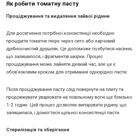
Як робити томатну пасту
Проціджування та видалення зайвої рідини
Для досягнення потрібної консистенції необхідно
процідити томатне пюре через сито або харчовий
дрібноочистий друшляк. Це допоможе позбутися насіння,
що залишилося, і фрагментів шкірки. Процес
проціджування може зайняти деякий час, але це є
обов’язковим кроком для отримання однорідної пасти.
Після проціджування пасту слід повернути на плиту та
продовжувати уварювати на повільному вогні ще близько
1-2 годин. Цей процес дозволяє випарувати рідину, що
залишилася, і домогтися щільної консистенції пасти.
Стерилізація та зберігання