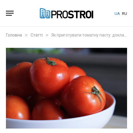
UA
RU
»
»
Головна
Статті
Як приготувати томатну пасту: докладний посібник