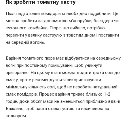
Як зробити томатну пасту
Після підготовки помідорів їх необхідно подрібнити. Це
можна зробити за допомогою м’ясорубки, блендера чи
кухонного комбайна. Пюре, що вийшло, потрібно
перелити у велику каструлю з товстим дном і поставити
на середній вогонь.
Варіння томатного пюре має відбуватися на середньому
вогні при постійному помішуванні, щоб уникнути
пригорання. На цьому етапі можна додати трохи солі до
смаку, проте рекомендується використовувати
мінімальну кількість солі, щоб не перебити натуральний
смак помідорів. Процес варіння триває близько 1-2
годин, доки обсяг маси не зменшиться приблизно вдвічі.
Важливо, щоб паста стала густою та насиченою за
кольором.