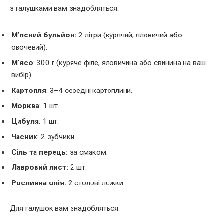
з галушками вам знадобляться:
М’ясний бульйон:
2 літри (курячий, яловичий або
овочевий).
М’ясо
: 300 г (куряче філе, яловичина або свинина на ваш
вибір).
Картопля
: 3–4 середні картоплини.
Морква
: 1 шт.
Цибуля
: 1 шт.
Часник
: 2 зубчики.
Сіль та перець:
за смаком.
Лавровий лист:
2 шт.
Рослинна олія:
2 столові ложки.
Для галушок вам знадобляться: