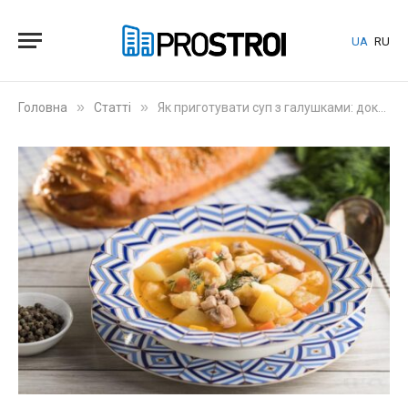
UA
RU
»
»
Головна
Статті
Як приготувати суп з галушками: докладна інструкція