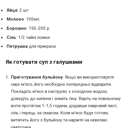
Яйця
: 2 шт.
Молоко
: 100мл.
Борошно
: 150-200 р.
Сіль
: 1/2 чайні ложки.
Петрушка
для прикраси.
Як готувати суп з галушками
Приготування бульйону
: Якщо ви використовуєте
сире м’ясо, його необхідно попередньо відварити.
Покладіть м’ясо в каструлю з холодною водою,
доведіть до кипіння і зніміть піну. Варіть на повільному
вогні протягом 1-1,5 години, додавши лавровий лист,
сіль і перець за смаком. Коли м’ясо буде готове,
витягніть його з бульйону та наріжте на невеликі
шматочки.