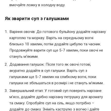
вмочуйте ложку в холодну воду.
Як зварити суп з галушками
Варіння овочів: До готового бульйону додайте нарізану
картоплю та моркву. Варіть на середньому вогні
близько 10 хвилин, потім додайте цибулю та часник.
Продовжуйте варити суп ще 5-7 хвилин, поки овочі не
стануть м’якими.
Додавання галушок: Після того як овочі готові,
акуратно додайте в суп галушки. Варіть суп з
галушками ще 5-7 хвилин на слабкому вогні, поки
галушки не збільшаться в розмірі і не стануть м’якими.
Завершальний етап: У готовий суп поверніть нарізане
м’ясо, додайте дрібно нарізану петрушку для аромату
та смаку. Спробуйте суп на сіль, якщо потрібно –
додайте до смаку. Зніміть каструлю з вогню і дайте