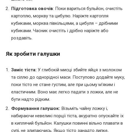
Підготовка овочів
: Поки вариться бульйон, очистіть
картоплю, моркву та цибулю. Наріжте картопля
кубиками, морква півкільцями, а цибуля – дрібними
кубиками. Часник очистіть і дрібно наріжте або
роздавіть.
Як зробити галушки
Заміс тіста:
У глибокій мисці збийте яйця з молоком
та сіллю до однорідної маси. Поступово додайте муку,
поки тісто не стане густим, але при цьому м’яким і
еластичним. Воно має легко падати з ложки, але не
бути надто рідким.
Формування галушок:
Візьміть чайну ложку і,
набираючи невеликі порції тіста, акуратно опускайте їх
в киплячий бульйон. Калушки повинні вільно плавати в
супі, не злипаючись. Якщо тісто занадто липке,