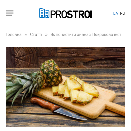
UA
RU
»
»
Головна
Статті
Як почистити ананас: Покрокова інструкція