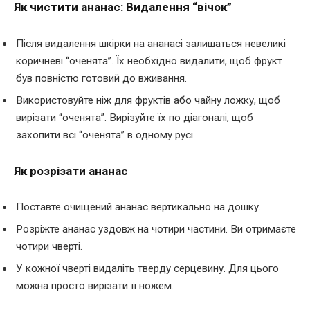
Як чистити ананас: Видалення “вічок”
Після видалення шкірки на ананасі залишаться невеликі
коричневі “оченята”. Їх необхідно видалити, щоб фрукт
був повністю готовий до вживання.
Використовуйте ніж для фруктів або чайну ложку, щоб
вирізати “оченята”. Вирізуйте їх по діагоналі, щоб
захопити всі “оченята” в одному русі.
Як розрізати ананас
Поставте очищений ананас вертикально на дошку.
Розріжте ананас уздовж на чотири частини. Ви отримаєте
чотири чверті.
У кожної чверті видаліть тверду серцевину. Для цього
можна просто вирізати її ножем.