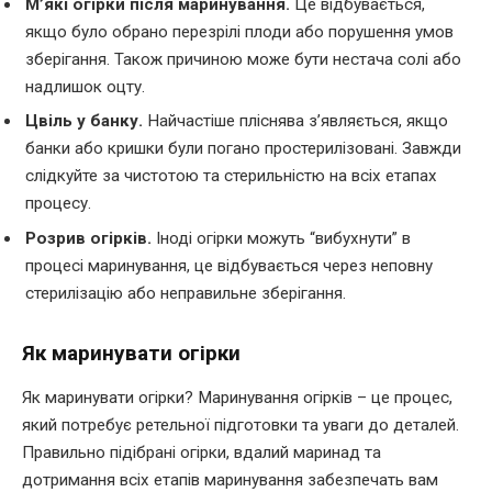
М’які огірки після маринування.
Це відбувається,
якщо було обрано перезрілі плоди або порушення умов
зберігання. Також причиною може бути нестача солі або
надлишок оцту.
Цвіль у банку.
Найчастіше пліснява з’являється, якщо
банки або кришки були погано простерилізовані. Завжди
слідкуйте за чистотою та стерильністю на всіх етапах
процесу.
Розрив огірків.
Іноді огірки можуть “вибухнути” в
процесі маринування, це відбувається через неповну
стерилізацію або неправильне зберігання.
Як маринувати огірки
Як маринувати огірки? Маринування огірків – це процес,
який потребує ретельної підготовки та уваги до деталей.
Правильно підібрані огірки, вдалий маринад та
дотримання всіх етапів маринування забезпечать вам