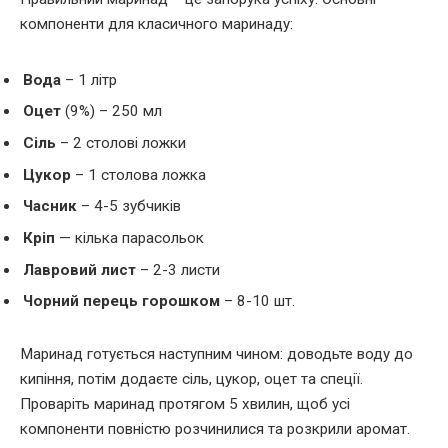
компоненти для класичного маринаду:
Вода
– 1 літр
Оцет
(9%) – 250 мл
Сіль
– 2 столові ложки
Цукор
– 1 столова ложка
Часник
– 4-5 зубчиків
Кріп
— кілька парасольок
Лавровий лист
– 2-3 листи
Чорний перець горошком
– 8-10 шт.
Маринад готується наступним чином: доводьте воду до
кипіння, потім додаєте сіль, цукор, оцет та спеції.
Проваріть маринад протягом 5 хвилин, щоб усі
компоненти повністю розчинилися та розкрили аромат.