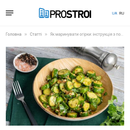
UA
RU
»
»
Головна
Статті
Як маринувати огірки: інструкція з порадами