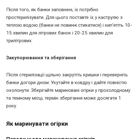
Після того, як банки заповнені, їх потрібно
простерилізувати. Для цього поставте їх у каструлю з
теплою водою (банки не повинні стикатися) і кип’ятіть 10-
15 хвилин для літрових банок і 20-25 хвилин для
трилітрових.
Закупорювання та зберігання
Після стерилізації щільно закрутіть кришки і переверніть
банки догори дном. Укутайте в ковдру і дайте повністю
охолонути. Зберігайте мариновані огірки у прохолодному
та темному місці, термін зберігання може досягати 1
року.
Як маринувати огірки
Поради щодо маринування огірків