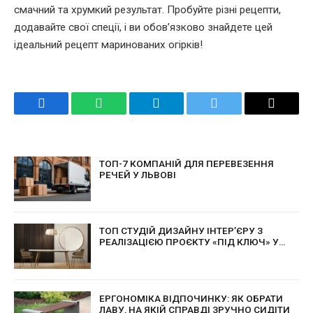
смачний та хрумкий результат. Пробуйте різні рецепти,
додавайте свої спеції, і ви обов’язково знайдете цей
ідеальний рецепт маринованих огірків!
Facebook
WhatsApp
Telegram
Twitter
Email
ТОП-7 КОМПАНІЙ ДЛЯ ПЕРЕВЕЗЕННЯ
РЕЧЕЙ У ЛЬВОВІ
ТОП СТУДІЙ ДИЗАЙНУ ІНТЕР’ЄРУ З
РЕАЛІЗАЦІЄЮ ПРОЄКТУ «ПІД КЛЮЧ» У
КИЄВІ
ЕРГОНОМІКА ВІДПОЧИНКУ: ЯК ОБРАТИ
ЛАВУ, НА ЯКІЙ СПРАВДІ ЗРУЧНО СИДІТИ