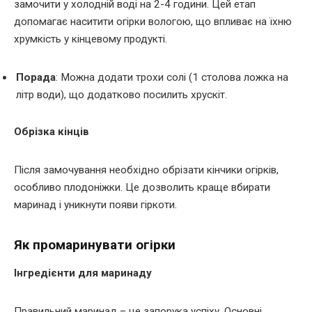
замочити у холодній воді на 2-4 години. Цей етап
допомагає наситити огірки вологою, що впливає на їхню
хрумкість у кінцевому продукті.
Порада
: Можна додати трохи солі (1 столова ложка на
літр води), що додатково посилить хрускіт.
Обрізка кінців
Після замочування необхідно обрізати кінчики огірків,
особливо плодоніжки. Це дозволить краще вбирати
маринад і уникнути появи гіркоти.
Як промаринувати огірки
Інгредієнти для маринаду
Правильний маринад – це запорука успіху. Основні