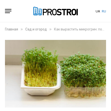
UA
RU
»
»
Главная
Сад и огород
Как вырастить микрогрин: пошаговое руководство