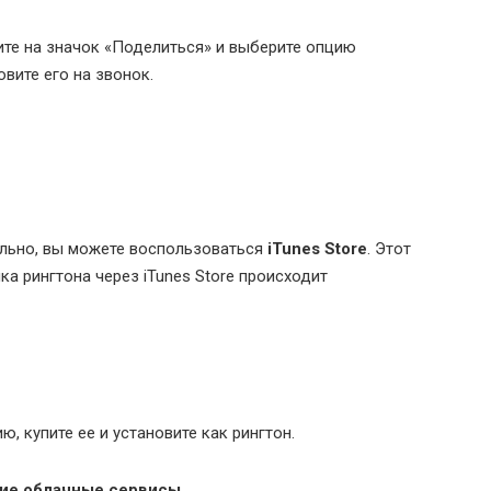
ите на значок «Поделиться» и выберите опцию
овите его на звонок.
ельно, вы можете воспользоваться
iTunes Store
. Этот
а рингтона через iTunes Store происходит
 купите ее и установите как рингтон.
гие облачные сервисы