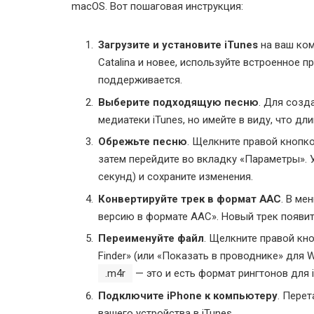
macOS. Вот пошаговая инструкция:
Загрузите и установите iTunes
на ваш ком
Catalina и новее, используйте встроенное пр
поддерживается.
Выберите подходящую песню
. Для созд
медиатеки iTunes, но имейте в виду, что д
Обрежьте песню
. Щелкните правой кнопк
затем перейдите во вкладку «Параметры». 
секунд) и сохраните изменения.
Конвертируйте трек в формат AAC
. В ме
версию в формате AAC». Новый трек появит
Переименуйте файл
. Щелкните правой кн
Finder» (или «Показать в проводнике» для
.m4r
— это и есть формат рингтонов для 
Подключите iPhone к компьютеру
. Пере
вашего устройства в iTunes.