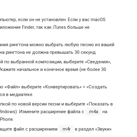
пьютер, если он не установлен. Если у вас macOS
иложение Finder, так как iTunes больше не
ания рингтона можно выбрать любую песню из вашей
лина рингтона не должна превышать 30 секунд.
ой по выбранной композиции, выберите «Сведения»,
Укажите начальное и конечное время (не более 30
ню «Файл» выберите «Конвертировать» > «Создать
ся в медиатеке.
опкой по новой версии песни и выберите «Показать в
 Windows). Измените расширение файла с
.m4a
на
iPhone.
тащите файл с расширением
.m4r
в раздел «Звуки»