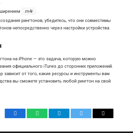
.
асширением
.m4r
.
создания рингтонов, убедитесь, что они совместимы
тонов непосредственно через настройки устройства.
н
гтона на iPhone — это задача, которую можно
вания официального iTunes до сторонних приложений.
 зависит от того, какие ресурсы и инструменты вам
дства вы сможете установить любой рингтон на свой
Facebook
WhatsApp
Telegram
Twitter
Email