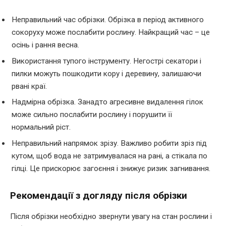
Неправильний час обрізки. Обрізка в період активного
сокоруху може послабити рослину. Найкращий час – це
осінь і рання весна.
Використання тупого інструменту. Негострі секатори і
пилки можуть пошкодити кору і деревину, залишаючи
рвані краї.
Надмірна обрізка. Занадто агресивне видалення гілок
може сильно послабити рослину і порушити її
нормальний ріст.
Неправильний напрямок зрізу. Важливо робити зріз під
кутом, щоб вода не затримувалася на рані, а стікала по
гілці. Це прискорює загоєння і знижує ризик загнивання.
Рекомендації з догляду після обрізки
Після обрізки необхідно звернути увагу на стан рослини і