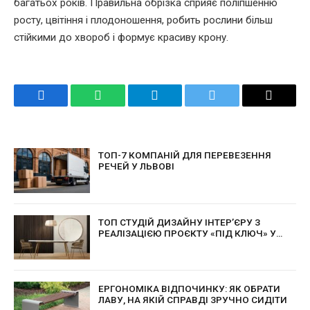
багатьох років. Правильна обрізка сприяє поліпшенню
росту, цвітіння і плодоношення, робить рослини більш
стійкими до хвороб і формує красиву крону.
Facebook
WhatsApp
Telegram
Twitter
Email
ТОП-7 КОМПАНІЙ ДЛЯ ПЕРЕВЕЗЕННЯ
РЕЧЕЙ У ЛЬВОВІ
ТОП СТУДІЙ ДИЗАЙНУ ІНТЕР’ЄРУ З
РЕАЛІЗАЦІЄЮ ПРОЄКТУ «ПІД КЛЮЧ» У
КИЄВІ
ЕРГОНОМІКА ВІДПОЧИНКУ: ЯК ОБРАТИ
ЛАВУ, НА ЯКІЙ СПРАВДІ ЗРУЧНО СИДІТИ