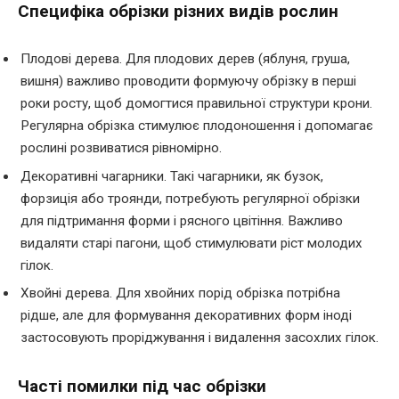
Специфіка обрізки різних видів рослин
Плодові дерева. Для плодових дерев (яблуня, груша,
вишня) важливо проводити формуючу обрізку в перші
роки росту, щоб домогтися правильної структури крони.
Регулярна обрізка стимулює плодоношення і допомагає
рослині розвиватися рівномірно.
Декоративні чагарники. Такі чагарники, як бузок,
форзиція або троянди, потребують регулярної обрізки
для підтримання форми і рясного цвітіння. Важливо
видаляти старі пагони, щоб стимулювати ріст молодих
гілок.
Хвойні дерева. Для хвойних порід обрізка потрібна
рідше, але для формування декоративних форм іноді
застосовують проріджування і видалення засохлих гілок.
Часті помилки під час обрізки