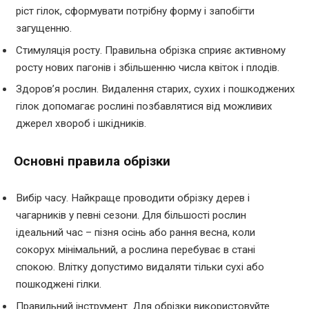
ріст гілок, сформувати потрібну форму і запобігти
загущенню.
Стимуляція росту. Правильна обрізка сприяє активному
росту нових пагонів і збільшенню числа квіток і плодів.
Здоров’я рослин. Видалення старих, сухих і пошкоджених
гілок допомагає рослині позбавлятися від можливих
джерел хвороб і шкідників.
Основні правила обрізки
Вибір часу. Найкраще проводити обрізку дерев і
чагарників у певні сезони. Для більшості рослин
ідеальний час – пізня осінь або рання весна, коли
сокорух мінімальний, а рослина перебуває в стані
спокою. Влітку допустимо видаляти тільки сухі або
пошкоджені гілки.
Правильний інструмент. Для обрізки використовуйте