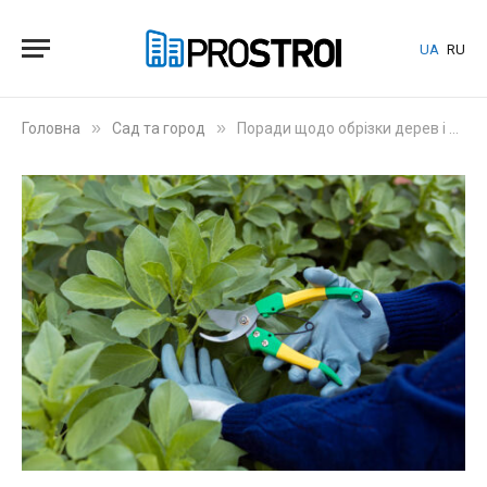
UA
RU
»
»
Головна
Сад та город
Поради щодо обрізки дерев і чагарників