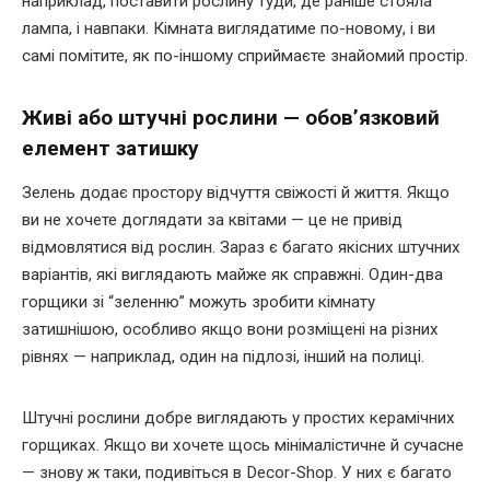
наприклад, поставити рослину туди, де раніше стояла
лампа, і навпаки. Кімната виглядатиме по-новому, і ви
самі помітите, як по-іншому сприймаєте знайомий простір.
Живі або штучні рослини — обов’язковий
елемент затишку
Зелень додає простору відчуття свіжості й життя. Якщо
ви не хочете доглядати за квітами — це не привід
відмовлятися від рослин. Зараз є багато якісних штучних
варіантів, які виглядають майже як справжні. Один-два
горщики зі “зеленню” можуть зробити кімнату
затишнішою, особливо якщо вони розміщені на різних
рівнях — наприклад, один на підлозі, інший на полиці.
Штучні рослини добре виглядають у простих керамічних
горщиках. Якщо ви хочете щось мінімалістичне й сучасне
— знову ж таки, подивіться в Decor-Shop. У них є багато