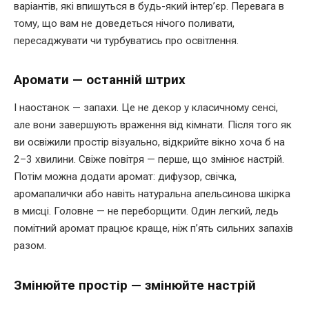
варіантів, які впишуться в будь-який інтер’єр. Перевага в
тому, що вам не доведеться нічого поливати,
пересаджувати чи турбуватись про освітлення.
Аромати — останній штрих
І наостанок — запахи. Це не декор у класичному сенсі,
але вони завершують враження від кімнати. Після того як
ви освіжили простір візуально, відкрийте вікно хоча б на
2–3 хвилини. Свіже повітря — перше, що змінює настрій.
Потім можна додати аромат: дифузор, свічка,
аромапалички або навіть натуральна апельсинова шкірка
в мисці. Головне — не переборщити. Один легкий, ледь
помітний аромат працює краще, ніж п’ять сильних запахів
разом.
Змінюйте простір — змінюйте настрій