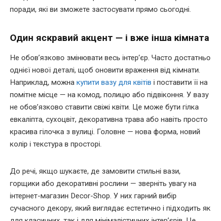
поради, які ви зможете застосувати прямо сьогодні.
Один яскравий акцент — і вже інша кімната
Не обов’язково змінювати весь інтер’єр. Часто достатньо
однієї нової деталі, щоб оновити враження від кімнати.
Наприклад, можна
купити вазу для квітів
і поставити її на
помітне місце — на комод, полицю або підвіконня. У вазу
не обов’язково ставити свіжі квіти. Це може бути гілка
евкаліпта, сухоцвіт, декоративна трава або навіть просто
красива гілочка з вулиці. Головне — нова форма, новий
колір і текстура в просторі.
До речі, якщо шукаєте, де замовити стильні вази,
горщики або декоративні рослини — зверніть увагу на
інтернет-магазин Decor-Shop. У них гарний вибір
сучасного декору, який виглядає естетично і підходить як
для класичних, так і для мінімалістичних інтер’єрів. Це