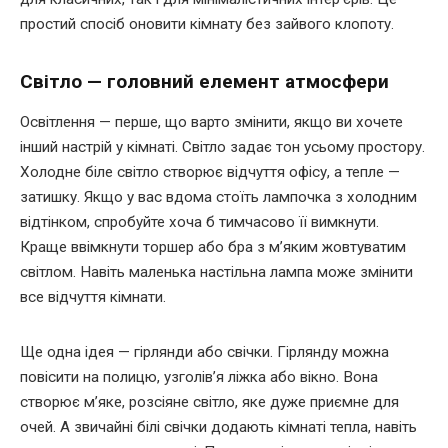
простий спосіб оновити кімнату без зайвого клопоту.
Світло — головний елемент атмосфери
Освітлення — перше, що варто змінити, якщо ви хочете
інший настрій у кімнаті. Світло задає тон усьому простору.
Холодне біле світло створює відчуття офісу, а тепле —
затишку. Якщо у вас вдома стоїть лампочка з холодним
відтінком, спробуйте хоча б тимчасово її вимкнути.
Краще ввімкнути торшер або бра з м’яким жовтуватим
світлом. Навіть маленька настільна лампа може змінити
все відчуття кімнати.
Ще одна ідея — гірлянди або свічки. Гірлянду можна
повісити на полицю, узголів’я ліжка або вікно. Вона
створює м’яке, розсіяне світло, яке дуже приємне для
очей. А звичайні білі свічки додають кімнаті тепла, навіть