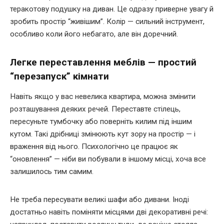
теракотову подушку на диван. Це одразу приверне увагу й
зробить простір “живішим”. Колір — сильний інструмент,
особливо коли його небагато, але він доречний.
Легке переставлення меблів — простий
“перезапуск” кімнати
Навіть якщо у вас невелика квартира, можна змінити
розташування деяких речей. Переставте стілець,
пересуньте тумбочку або поверніть килим під іншим
кутом. Такі дрібниці змінюють кут зору на простір — і
враження від нього. Психологічно це працює як
“оновлення” — ніби ви побували в іншому місці, хоча все
залишилось тим самим.
Не треба пересувати великі шафи або дивани. Іноді
достатньо навіть поміняти місцями дві декоративні речі: