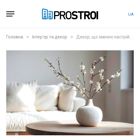
UA
»
»
Головна
Інтер'єр та декор
Декор, що змінює настрій: Ідеї для вашого дому