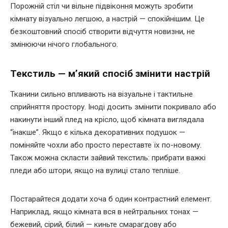
Порожній стіл чи вільне підвіконня можуть зробити
кімнату візуально легшою, а настрій — спокійнішим. Це
безкоштовний спосіб створити відчуття новизни, не
змінюючи нічого глобального.
Текстиль — м’який спосіб змінити настрій
Тканини сильно впливають на візуальне і тактильне
сприйняття простору. Іноді досить змінити покривало або
накинути інший плед на крісло, щоб кімната виглядала
“інакше”. Якщо є кілька декоративних подушок —
поміняйте чохли або просто переставте їх по-новому.
Також можна скласти зайвий текстиль: прибрати важкі
пледи або штори, якщо на вулиці стало тепліше.
Постарайтеся додати хоча б один контрастний елемент.
Наприклад, якщо кімната вся в нейтральних тонах —
бежевий, сірий, білий — киньте смарагдову або