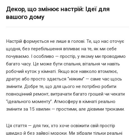
Декор, що змінює настрій: Ідеї для
вашого дому
Настрій формується не лише в голові. Те, що нас оточує
щодня, без перебільшення впливає на те, як ми себе
почуваємо. І особливо — простір, у якому ми проводимо
багато часу. Це може бути спальня, вітальня чи навіть
робочий куток у кімнаті. Якщо все навколо втомлює,
дратує або просто здається “ніяким” — саме час щось
змінити. Добре те, що для цього не потрібно робити
повноцінний ремонт, витрачати багато грошей чи чекати
“ідеального моменту”. Атмосферу в кімнаті реально
змінити за 15 хвилин — простими, але дієвими трюками.
Ця стаття — для тих, хто хоче освіжити свій простір
швидко й без зайвої мороки. Ми зібрали тільки реальні