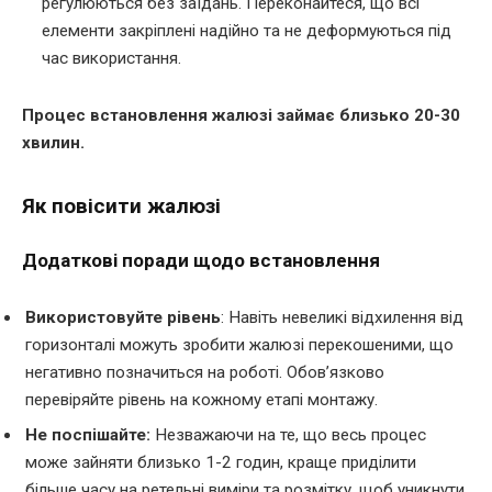
регулюються без заїдань. Переконайтеся, що всі
елементи закріплені надійно та не деформуються під
час використання.
Процес встановлення жалюзі займає близько 20-30
хвилин.
Як повісити жалюзі
Додаткові поради щодо встановлення
Використовуйте рівень
: Навіть невеликі відхилення від
горизонталі можуть зробити жалюзі перекошеними, що
негативно позначиться на роботі. Обов’язково
перевіряйте рівень на кожному етапі монтажу.
Не поспішайте:
Незважаючи на те, що весь процес
може зайняти близько 1-2 годин, краще приділити
більше часу на ретельні виміри та розмітку, щоб уникнути