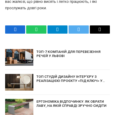
вас жалюзі, що рівно висять і легко працюють, і які
прослужать довгі роки.
Facebook
WhatsApp
Telegram
Twitter
Email
ТОП-7 КОМПАНІЙ ДЛЯ ПЕРЕВЕЗЕННЯ
РЕЧЕЙ У ЛЬВОВІ
ТОП СТУДІЙ ДИЗАЙНУ ІНТЕР’ЄРУ З
РЕАЛІЗАЦІЄЮ ПРОЄКТУ «ПІД КЛЮЧ» У
КИЄВІ
ЕРГОНОМІКА ВІДПОЧИНКУ: ЯК ОБРАТИ
ЛАВУ, НА ЯКІЙ СПРАВДІ ЗРУЧНО СИДІТИ