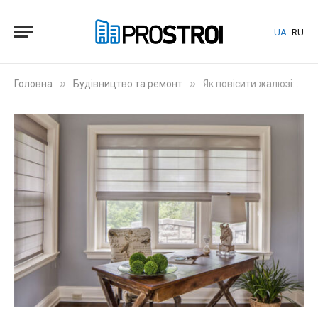
UA
RU
»
»
Головна
Будівництво та ремонт
Як повісити жалюзі: інструкція з деталями та порадами